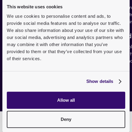
This website uses cookies
We use cookies to personalise content and ads, to
provide social media features and to analyse our traffic.
We also share information about your use of our site with
Planung
Red
our social media, advertising and analytics partners who
may combine it with other information that you’ve
Themen, Artikel und Deadlines mit Kanban-Board
Flexi
provided to them or that they’ve collected from your use
und Kalenderansicht im Hub planen und den
Schri
of their services.
Überblick behalten.
Benac
Show details
Allow all
Deny