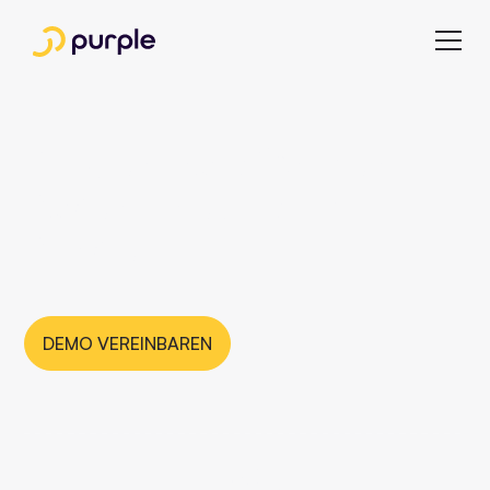
Ringier transformiert E-
Paper-Erlebnis mit
Purple
DEMO VEREINBAREN
130