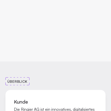
Tochtergesellschaften
24/7
Monitoring aller Blick E-Paper-Ausgaben
2
Kontinente
ÜBERBLICK
Kunde
Die Ringier AG ist ein innovatives, digitalisiertes