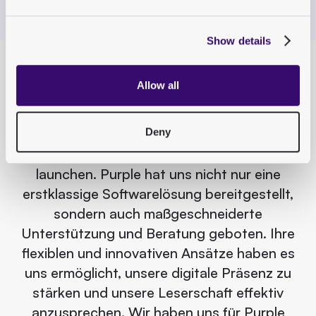
Show details
Allow all
“Das Fachwissen des Purple-Teams und
seine technologische Expertise haben uns
Deny
dabei geholfen, erfolgreich neue E-Paper-
Apps für alle unsere Zeitschriften zu
launchen. Purple hat uns nicht nur eine
erstklassige Softwarelösung bereitgestellt,
sondern auch maßgeschneiderte
Unterstützung und Beratung geboten. Ihre
flexiblen und innovativen Ansätze haben es
uns ermöglicht, unsere digitale Präsenz zu
stärken und unsere Leserschaft effektiv
anzusprechen. Wir haben uns für Purple