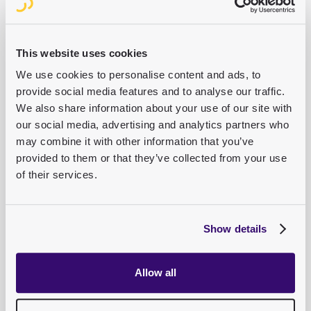
der Redaktion zu verschiedenen Interessensgebieten wie
Das alte Rom oder Mittelalter“, betont Ramona Knorr,
Projektleiterin Digital Publishing.
This website uses cookies
We use cookies to personalise content and ads, to
provide social media features and to analyse our traffic.
We also share information about your use of our site with
our social media, advertising and analytics partners who
may combine it with other information that you’ve
provided to them or that they’ve collected from your use
of their services.
Show details
Allow all
Nutzerfreundliche UI/UX