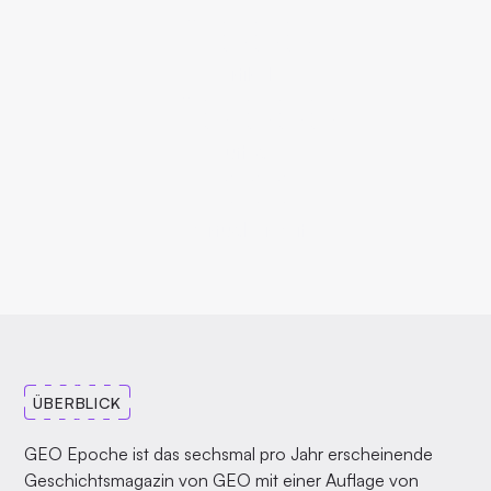
2.000
Artikel
120.000
Auflage
1999
Verfügbar seit
ÜBERBLICK
GEO Epoche ist das sechsmal pro Jahr erscheinende
Geschichtsmagazin von GEO mit einer Auflage von