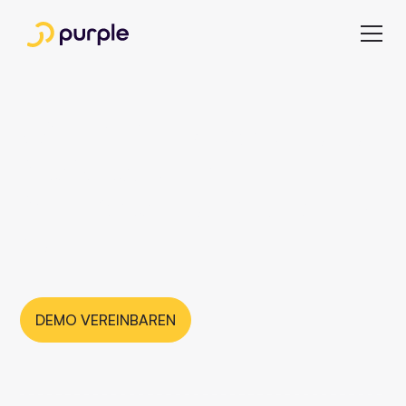
Wie GEO Epoche neue
Maßstäbe im
Multichannel Publishing
setzt
DEMO VEREINBAREN