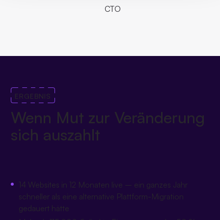
CTO
ERGEBNIS
Wenn Mut zur Veränderung
sich auszahlt
14 Websites in 12 Monaten live – ein ganzes Jahr
schneller als eine alternative Plattform-Migration
gedauert hätte