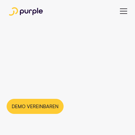
Wie Our Media 14
Marken mit Purple in
die digitale Zukunft
führt
DEMO VEREINBAREN