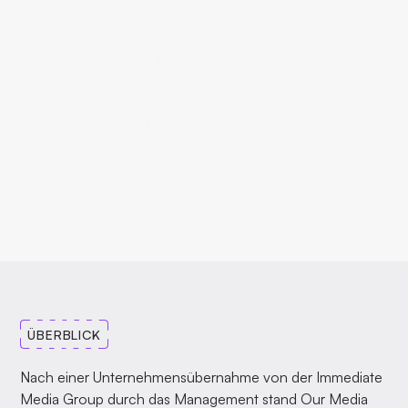
1
Jahr Zeitersparnis
115.000€
Kostenersparnis
-50%
Support- vs. Wartungskosten
ÜBERBLICK
Nach einer Unternehmensübernahme von der Immediate
Media Group durch das Management stand Our Media