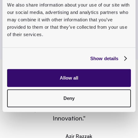
We also share information about your use of our site with
do-Mentalität. Damit meine ich, dass sie immer nach
our social media, advertising and analytics partners who
Lösungen suchten und sich nicht von Problemen
may combine it with other information that you’ve
aufhalten ließen", lobt Razzak. Dieser lösungsorientierte
provided to them or that they’ve collected from your use
Ansatz war entscheidend für den Projekterfolg,
of their services.
insbesondere angesichts der komplexen Datenmigration.
Show details
Allow all
„Die eingesparten Lizenzkosten
entsprechen einer Handvoll interner
Deny
Entwickler ohne den Management-
Overhead, und wir bekommen kontinuierliche
Innovation."
Azir Razzak