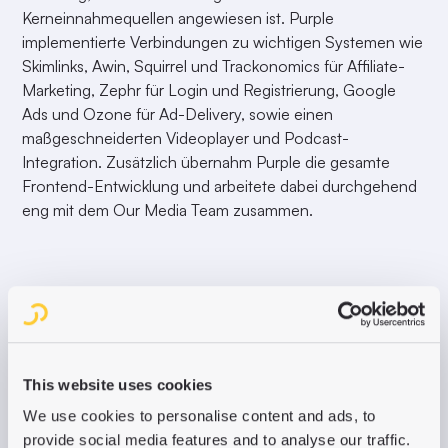
Kerneinnahmequellen angewiesen ist. Purple
implementierte Verbindungen zu wichtigen Systemen wie
Skimlinks, Awin, Squirrel und Trackonomics für Affiliate-
Marketing, Zephr für Login und Registrierung, Google
Ads und Ozone für Ad-Delivery, sowie einen
maßgeschneiderten Videoplayer und Podcast-
Integration. Zusätzlich übernahm Purple die gesamte
Frontend-Entwicklung und arbeitete dabei durchgehend
eng mit dem Our Media Team zusammen.
Affiliate-Marketing in Aktion: Gardens Illustrated monetarisiert
Content durch direkte Shopping-Links. Hier der "Malus Sugar
Tyme" mit automatischer Provisionsabwicklung über
integrierte Drittanbieter.
This website uses cookies
We use cookies to personalise content and ads, to
provide social media features and to analyse our traffic.
„Unser Purple-Projektteam hatte eine erfrischende Can-