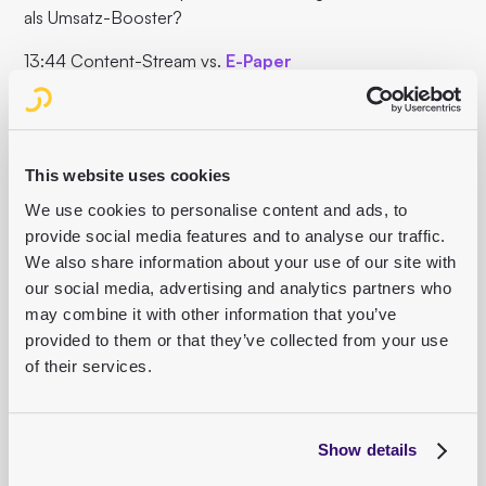
als Umsatz-Booster?
13:44 Content-Stream vs.
E-Paper
18:22 Auf die Bedürfnisse Ihrer Zielgruppe schauen
26:51 Wie das Projekt DRIVE von 20 Verlagen
gemeinsam genutzt wird
This website uses cookies
We use cookies to personalise content and ads, to
31:45 Nicht in alten KPIs messen
provide social media features and to analyse our traffic.
37:06 Media Time als neuer Key Performance Indicator
We also share information about your use of our site with
our social media, advertising and analytics partners who
42:53 Welche Rolle spielen Data Science und AI bei
may combine it with other information that you’ve
DRIVE?
provided to them or that they’ve collected from your use
of their services.
47:14 Warum der Fokus auf die Top 5% Ihrer Nutzer
wichtig ist
49:59 Welche Abos hat Dr. Christoph Mayer privat?
Show details