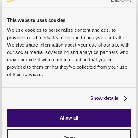
Ihr Unternehmen, indem Sie volle Kontrolle über
Anmeldungsrichtlinien behalten und gleichzeitig das
Risiko der „Passwortmüdigkeit“ reduziert wird. Dank der
This website uses cookies
Integration mit Microsoft Entra ID wird das Onboarding
und Offboarding von Anwendern vereinfacht, da der
We use cookies to personalise content and ads, to
Zugang direkt über Ihre bestehenden
provide social media features and to analyse our traffic.
Identitätsmanagement-Tools verwaltet werden kann.
We also share information about your use of our site with
our social media, advertising and analytics partners who
may combine it with other information that you’ve
provided to them or that they’ve collected from your use
of their services.
Show details
Allow all
Deny