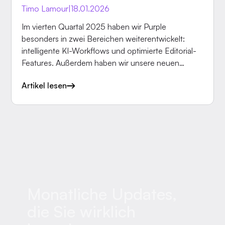
Timo Lamour
|
18.01.2026
Im vierten Quartal 2025 haben wir Purple
besonders in zwei Bereichen weiterentwickelt:
intelligente KI-Workflows und optimierte Editorial-
Features. Außerdem haben wir unsere neuen
Partner-Integrationen vorgestellt. Das Ziel:
Artikel lesen
schneller publizieren, effizienter arbeiten.
Monatliche Updates,
die Sie wirklich