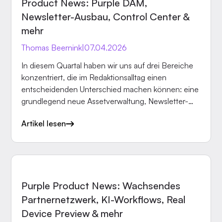
Product News: Purple DAM,
Newsletter-Ausbau, Control Center &
mehr
Thomas Beernink
|
07.04.2026
In diesem Quartal haben wir uns auf drei Bereiche
konzentriert, die im Redaktionsalltag einen
entscheidenden Unterschied machen können: eine
grundlegend neue Assetverwaltung, Newsletter-
Versand komplett aus dem Hub heraus und ein
Artikel lesen
zuverlässigerer Schutz für Bezahlinhalte. Hier sind
die wichtigsten Neuerungen im Detail.
PRODUKT
Purple Product News: Wachsendes
Partnernetzwerk, KI-Workflows, Real
Device Preview & mehr