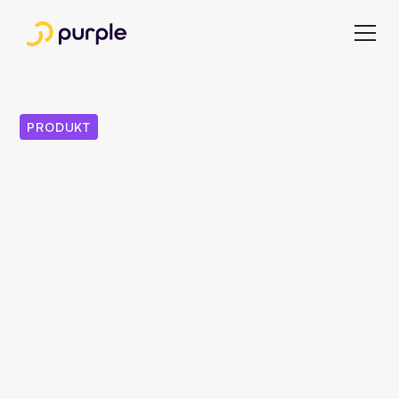
PRODUKT
Purple Quarterly
Feature Review Q4:
DeepL-Integration,
Wires 2.0, Variants,
SSO
Jedes Quartal stellen wir von Purple Ihnen die neuesten
Funktionen und Updates unseres Produkts im Quarterly
Feature Review Q4 vor. In diesem Artikel finden Sie eine