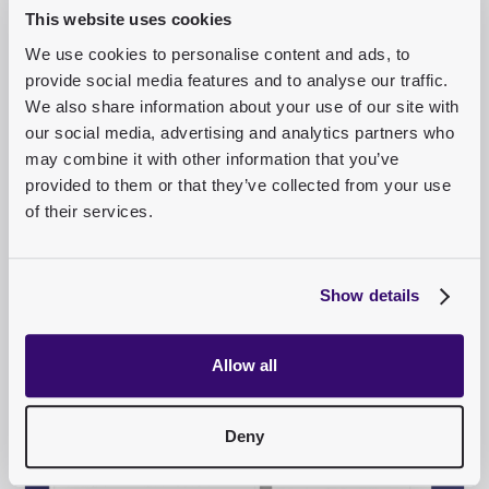
This website uses cookies
RESSOURCEN
We use cookies to personalise content and ads, to
provide social media features and to analyse our traffic.
Mehr Praxis. Mehr
We also share information about your use of our site with
Details.
our social media, advertising and analytics partners who
may combine it with other information that you’ve
provided to them or that they’ve collected from your use
Wenn Sie tiefer einsteigen möchten, finden Sie hier Case
of their services.
Studies, Webinare und Einblicke aus dem
Redaktionsalltag, mit konkreten Use Cases, Learnings und
Best Practices rund um Purple Prompts.
Show details
Allow all
PARTNER
Deny