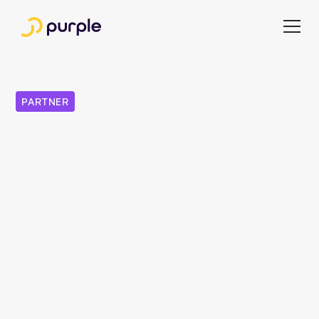
PARTNER
Purple und Tickaroo:
Live-Berichterstattung,
die sich in Ihren
Workflow fügt
Verlage, die Purple nutzen, können ab sofort Liveblogs
direkt in ihre bestehenden redaktionellen Prozesse
integrieren. Für schnellere Berichterstattung und weniger
operative Reibung.