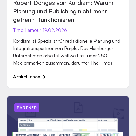
Robert Dönges von Kordiam: Warum
Planung und Publishing nicht mehr
getrennt funktionieren
Timo Lamour
|
19.02.2026
Kordiam ist Spezialist für redaktionelle Planung und
Integrationspartner von Purple. Das Hamburger
Unternehmen arbeitet weltweit mit über 250
Medienmarken zusammen, darunter The Times,
RTL, Süddeutsche Zeitung und Badische Neueste
Artikel lesen
Nachrichten. Laut der Branchenpublikation kress
pro ist Kordiam das meistgenutzte Planungstool in
Redaktionen in Deutschland, Österreich und der
Schweiz.
PARTNER