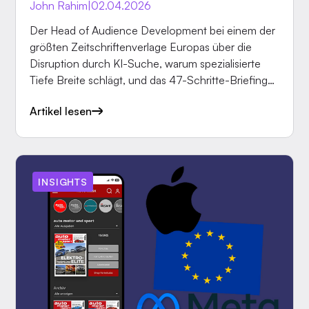
John Rahim
|
02.04.2026
Der Head of Audience Development bei einem der
größten Zeitschriftenverlage Europas über die
Disruption durch KI-Suche, warum spezialisierte
Tiefe Breite schlägt, und das 47-Schritte-Briefing-
Tool, das im Hintergrund die Arbeitsweise von
Artikel lesen
Redaktionen verändert.
INSIGHTS