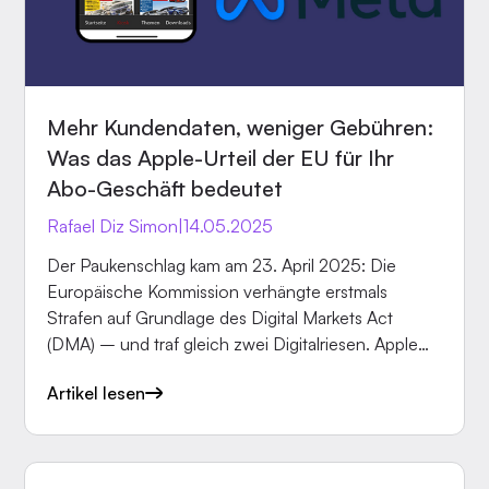
Mehr Kundendaten, weniger Gebühren:
Was das Apple-Urteil der EU für Ihr
Abo-Geschäft bedeutet
Rafael Diz Simon
|
14.05.2025
Der Paukenschlag kam am 23. April 2025: Die
Europäische Kommission verhängte erstmals
Strafen auf Grundlage des Digital Markets Act
(DMA) – und traf gleich zwei Digitalriesen. Apple
muss 500 Millionen Euro zahlen, Meta 200
Artikel lesen
Millionen. Für Verlage ist die Apple-Entscheidung
besonders relevant, denn sie zielt direkt auf das
Geschäftsmodell des App Store. Innerhalb von 60
Tagen muss der iPhone-Konzern seine Regeln