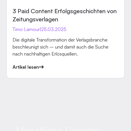
überarbeiten, sonst drohen weitere Zwangsgelder.
INSIGHTS
Für Sie und Ihren Zeitungs- oder
3 Paid Content Erfolgsgeschichten von
Zeitschriftenverlag eröffnet sich damit eine
Zeitungsverlagen
großartige Chance, die eigenen App-Strategien
Timo Lamour
|
25.03.2025
neu auszurichten und Abhängigkeiten zu
reduzieren.
Die digitale Transformation der Verlagsbranche
beschleunigt sich – und damit auch die Suche
nach nachhaltigen Erlösquellen.
Artikel lesen
Monatliche Updates,