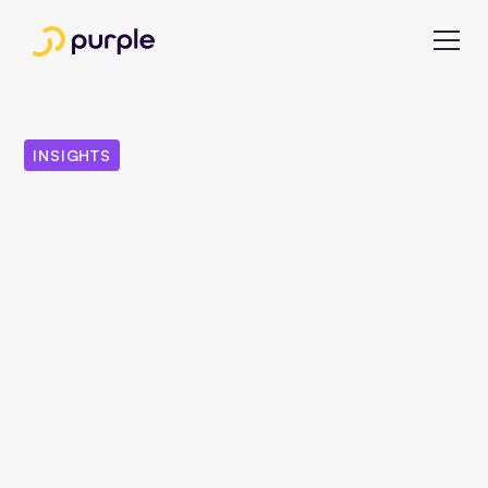
INSIGHTS
App-Store-Optimierung
(ASO): 10 Tipps, die
jeder Verlag beachten
muss
Immer mehr Verlage auf der ganzen Welt haben die
Macht von Magazin- und Nachrichten-Apps erkannt.
Diese Apps bieten die Möglichkeit, mehr Online-Kunden
zu erreichen und gleichzeitig das Leseerlebnis der Nutzer