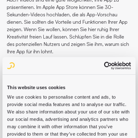
präsentieren. Im Apple App Store können Sie 30-
Sekunden-Videos hochladen, die als App-Vorschau
dienen. Sie sollten die Vorteile und Funktionen Ihrer App
zeigen. Wenn Sie wollen, können Sie hier ruhig Ihrer
Kreativität freien Lauf lassen. Schlüpfen Sie in die Rolle
des potenziellen Nutzers und zeigen Sie ihm, warum sich
Ihre App für ihn lohnt.
#6: Wählen Sie die richtige
This website uses cookies
Kategorie
We use cookies to personalise content and ads, to
provide social media features and to analyse our traffic.
Auch wenn Kategorien nicht unbedingt im Vordergrund
We also share information about your use of our site with
stehen, so sind sie doch eine wichtige Möglichkeit für
our social media, advertising and analytics partners who
Leser, Sie zu finden. Wenn Sie Ihr Magazin oder Ihre
may combine it with other information that you’ve
Nachrichten-App in der richtigen Kategorie für beide App
provided to them or that they’ve collected from your use
Stores platzieren, ist das hilfreich für Ihre Nutzer.